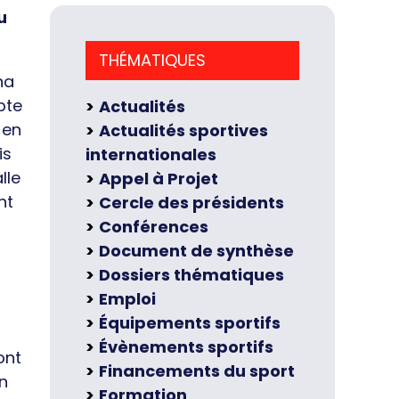
u
THÉMATIQUES
na
pte
Actualités
 en
Actualités sportives
is
internationales
lle
Appel à Projet
nt
Cercle des présidents
Conférences
Document de synthèse
Dossiers thématiques
Emploi
Équipements sportifs
s
Évènements sportifs
ont
Financements du sport
on
Formation