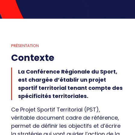
économique
Équipements et territoire
Ressources
Équilibre territorial
Sport de Haut niveau et
Actualités
Développement économique
Professionnel
Cohésion sociale et Santé
PRÉSENTATION
Éthique et prévention
Contexte
La Conférence Régionale du Sport,
est chargée d’établir un projet
sportif territorial tenant compte des
spécificités territoriales.
Ce Projet Sportif Territorial (PST),
véritable document cadre de référence,
permet de définir les objectifs et d’écrire
la stratégie qui vont guider l’action de la