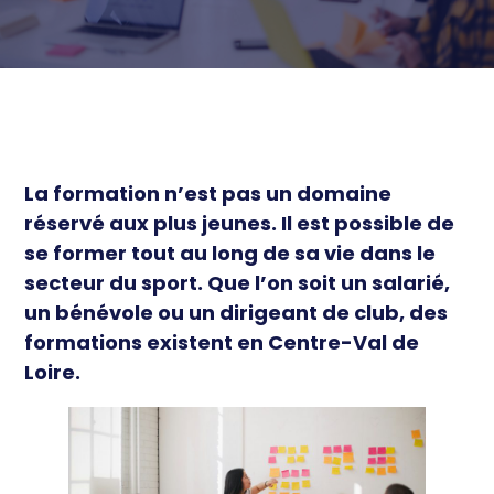
économique
Équipements et territoire
Ressources
Équilibre territorial
Sport de Haut niveau et
Actualités
Développement économique
Professionnel
Cohésion sociale et Santé
Éthique et prévention
La formation n’est pas un domaine
réservé aux plus jeunes. Il est possible de
se former tout au long de sa vie dans le
secteur du sport. Que l’on soit un salarié,
un bénévole ou un dirigeant de club, des
formations existent en Centre-Val de
Loire.