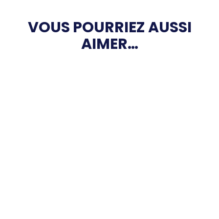
VOUS POURRIEZ AUSSI
AIMER…
Élections du nouveau Bureau le
23 septembre !