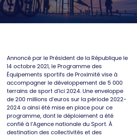
économique
Équipements et territoire
Ressources
Équilibre territorial
Sport de Haut niveau et
Actualités
Développement économique
Professionnel
Cohésion sociale et Santé
Éthique et prévention
Annoncé par le Président de la République le
14 octobre 2021, le Programme des
Équipements sportifs de Proximité vise à
accompagner le développement de 5 000
terrains de sport d’ici 2024. Une enveloppe
de 200 millions d’euros sur la période 2022-
2024 a ainsi été mise en place pour ce
programme, dont le déploiement a été
confié à l’Agence nationale du Sport. À
destination des collectivités et des