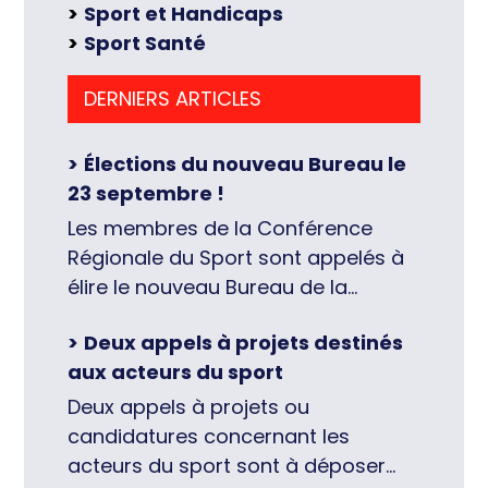
Sport et Handicaps
Sport Santé
DERNIERS ARTICLES
Élections du nouveau Bureau le
23 septembre !
Les membres de la Conférence
Régionale du Sport sont appelés à
élire le nouveau Bureau de la
Conférence Régionale du Sport, le
Deux appels à projets destinés
23 septembre 2026, en fin de
aux acteurs du sport
journée des Assises régionales du
Sport (17h45, lire par ailleurs ici), à
Deux appels à projets ou
l’Hôtel de Région à Orléans. Chacun
candidatures concernant les
et chacune des membres désignés
acteurs du sport sont à déposer