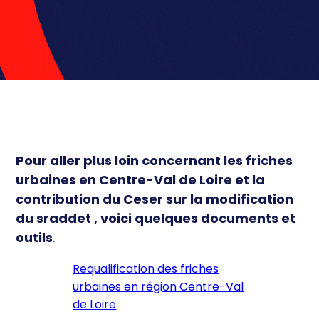
économique
Équipements et territoire
Ressources
Équilibre territorial
Sport de Haut niveau et
Actualités
Développement économique
Professionnel
Cohésion sociale et Santé
Éthique et prévention
Pour aller plus loin concernant les friches
urbaines en Centre-Val de Loire et la
contribution du Ceser sur la modification
du sraddet , voici quelques documents et
outils
.
Requalification des friches
urbaines en région Centre-Val
de Loire