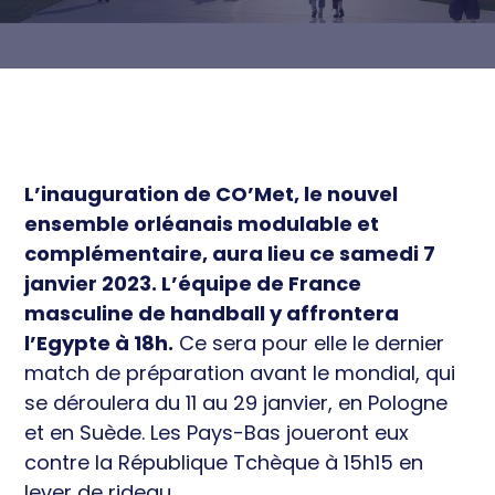
économique
Équipements et territoire
Ressources
Équilibre territorial
Sport de Haut niveau et
Actualités
Développement économique
Professionnel
Cohésion sociale et Santé
Éthique et prévention
L’inauguration de CO’Met, le nouvel
ensemble orléanais modulable et
complémentaire, aura lieu ce samedi 7
janvier 2023. L’équipe de France
masculine de handball y affrontera
l’Egypte à 18h.
Ce sera pour elle le dernier
match de préparation avant le mondial, qui
se déroulera du 11 au 29 janvier, en Pologne
et en Suède. Les Pays-Bas joueront eux
contre la République Tchèque à 15h15 en
lever de rideau.