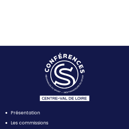
des Assises régionales du Sport. La
LIRE L'ARTICLE
Conférence Régionale du Sport
Centre-Val de Loire organise […]
Présentation
Les commissions