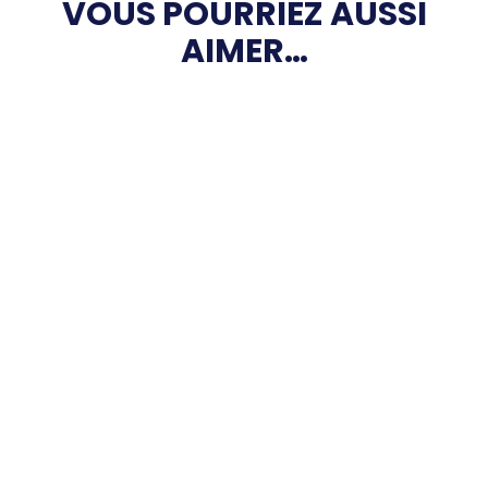
VOUS POURRIEZ AUSSI
AIMER…
Élections du nouveau Bureau le
23 septembre !
Actualités