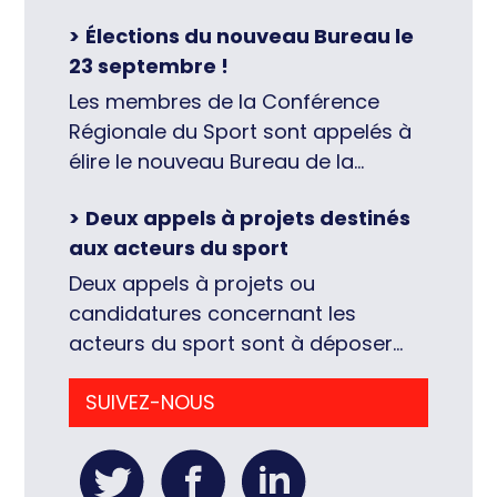
Élections du nouveau Bureau le
23 septembre !
Les membres de la Conférence
Régionale du Sport sont appelés à
élire le nouveau Bureau de la
Conférence Régionale du Sport, le
Deux appels à projets destinés
23 septembre 2026, en fin de
aux acteurs du sport
journée des Assises régionales du
Sport (17h45, lire par ailleurs ici), à
Deux appels à projets ou
l’Hôtel de Région à Orléans. Chacun
candidatures concernant les
et chacune des membres désignés
acteurs du sport sont à déposer
par les différents collèges […]
avant le 17 septembre pour l’un et la
SUIVEZ-NOUS
fin du mois de septembre pour
l’autre. Le dispositif Impact de
l’Agence Nationale du Sport Dédiée
aux projets d’envergure, innovants