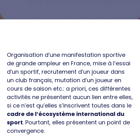
économique
Équipements et territoire
Ressources
Équilibre territorial
Sport de Haut niveau et
Actualités
Développement économique
Professionnel
Cohésion sociale et Santé
Éthique et prévention
Organisation d’une manifestation sportive
de grande ampleur en France, mise à l’essai
d’un sportif, recrutement d’un joueur dans
un club français, mutation d’un joueur en
cours de saison etc.: a priori, ces différentes
activités ne présentent aucun lien entre elles,
si ce n’est qu’elles s’inscrivent toutes dans le
cadre de l’écosystème international du
sport
. Pourtant, elles présentent un point de
convergence.