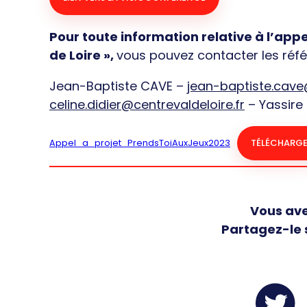
Pour toute information relative à l’app
de Loire »,
vous pouvez contacter les référ
Jean-Baptiste CAVE –
jean-baptiste.cave@
celine.didier@centrevaldeloire.fr
– Yassire
TÉLÉCHARG
Appel_a_projet_PrendsToiAuxJeux2023
Vous ave
Partagez-le 