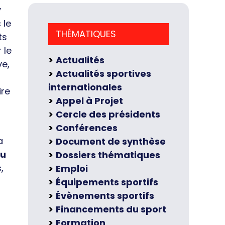
y
 le
THÉMATIQUES
ts
 le
Actualités
ve,
Actualités sportives
internationales
ire
Appel à Projet
Cercle des présidents
Conférences
a
Document de synthèse
eu
Dossiers thématiques
,
Emploi
Équipements sportifs
Évènements sportifs
Financements du sport
Formation