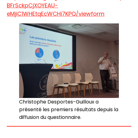
BFrSckpCjXOYEAU-
eMjiC1WHEtqEcWCHi7KPQ/viewform
Christophe Desportes-Guilloux a
présenté les premiers résultats depuis la
diffusion du questionnaire.