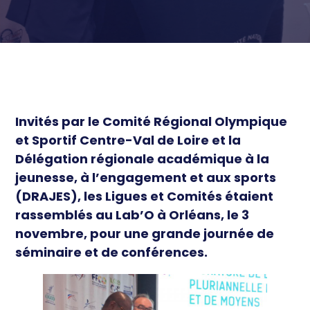
économique
Équipements et territoire
Ressources
Équilibre territorial
Sport de Haut niveau et
Actualités
Développement économique
Professionnel
Cohésion sociale et Santé
Éthique et prévention
Invités par le Comité Régional Olympique
et Sportif Centre-Val de Loire et la
Délégation régionale académique à la
jeunesse, à l’engagement et aux sports
(DRAJES), les Ligues et Comités étaient
rassemblés au Lab’O à Orléans, le 3
novembre, pour une grande journée de
séminaire et de conférences.