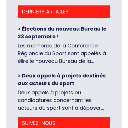
DERNIERS ARTICLES
Élections du nouveau Bureau le
23 septembre !
Les membres de la Conférence
Régionale du Sport sont appelés à
élire le nouveau Bureau de la
Conférence Régionale du Sport, le
Deux appels à projets destinés
23 septembre 2026, en fin de
aux acteurs du sport
journée des Assises régionales du
Sport (17h45, lire par ailleurs ici), à
Deux appels à projets ou
l’Hôtel de Région à Orléans. Chacun
candidatures concernant les
et chacune des membres désignés
acteurs du sport sont à déposer
par les différents collèges […]
avant le 17 septembre pour l’un et la
SUIVEZ-NOUS
fin du mois de septembre pour