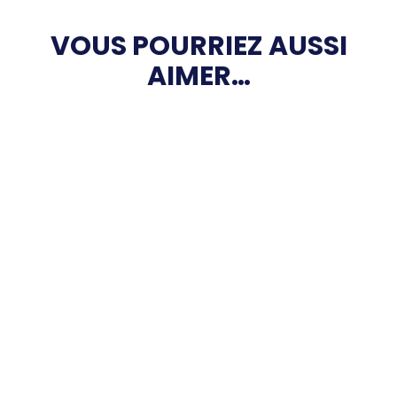
VOUS POURRIEZ AUSSI
AIMER…
Élections du nouveau Bureau le
23 septembre !