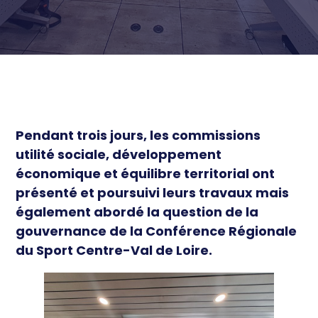
économique
Équipements et territoire
Ressources
Équilibre territorial
Sport de Haut niveau et
Actualités
Développement économique
Professionnel
Cohésion sociale et Santé
Éthique et prévention
Pendant trois jours, les commissions
utilité sociale, développement
économique et équilibre territorial ont
présenté et poursuivi leurs travaux mais
également abordé la question de la
gouvernance de la Conférence Régionale
du Sport Centre-Val de Loire.